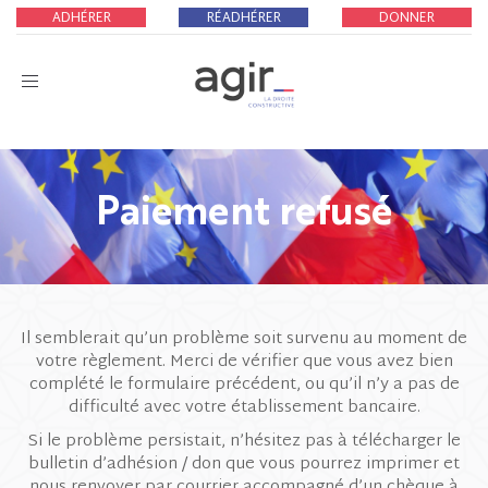
ADHÉRER
RÉADHÉRER
DONNER
Toggle
navigation
Paiement refusé
Il semblerait qu’un problème soit survenu au moment de
votre règlement. Merci de vérifier que vous avez bien
complété le formulaire précédent, ou qu’il n’y a pas de
difficulté avec votre établissement bancaire.
Si le problème persistait, n’hésitez pas à télécharger le
bulletin d’adhésion / don que vous pourrez imprimer et
nous renvoyer par courrier accompagné d’un chèque à